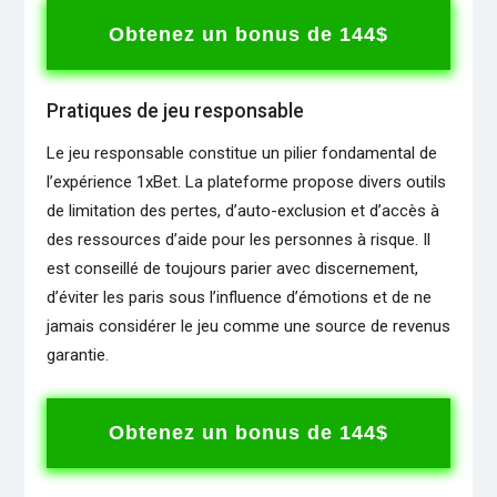
Obtenez un bonus de 144$
Pratiques de jeu responsable
Le jeu responsable constitue un pilier fondamental de
l’expérience 1xBet. La plateforme propose divers outils
de limitation des pertes, d’auto-exclusion et d’accès à
des ressources d’aide pour les personnes à risque. Il
est conseillé de toujours parier avec discernement,
d’éviter les paris sous l’influence d’émotions et de ne
jamais considérer le jeu comme une source de revenus
garantie.
Obtenez un bonus de 144$