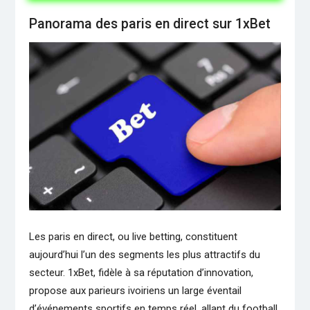
Panorama des paris en direct sur 1xBet
Les paris en direct, ou live betting, constituent
aujourd’hui l’un des segments les plus attractifs du
secteur. 1xBet, fidèle à sa réputation d’innovation,
propose aux parieurs ivoiriens un large éventail
d’événements sportifs en temps réel, allant du football