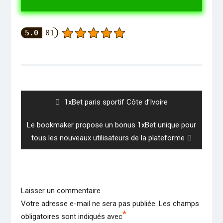
5.0
01
Navigation
de
l’article
Previous
1xBet paris sportif Côte d’Ivoire
post:
Next
Le bookmaker propose un bonus 1xBet unique pour
post:
tous les nouveaux utilisateurs de la plateforme
Laisser un commentaire
Votre adresse e-mail ne sera pas publiée.
Les champs
*
obligatoires sont indiqués avec