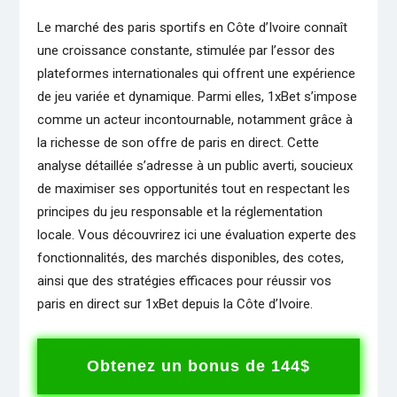
Le marché des paris sportifs en Côte d’Ivoire connaît
une croissance constante, stimulée par l’essor des
plateformes internationales qui offrent une expérience
de jeu variée et dynamique. Parmi elles, 1xBet s’impose
comme un acteur incontournable, notamment grâce à
la richesse de son offre de paris en direct. Cette
analyse détaillée s’adresse à un public averti, soucieux
de maximiser ses opportunités tout en respectant les
principes du jeu responsable et la réglementation
locale. Vous découvrirez ici une évaluation experte des
fonctionnalités, des marchés disponibles, des cotes,
ainsi que des stratégies efficaces pour réussir vos
paris en direct sur 1xBet depuis la Côte d’Ivoire.
Obtenez un bonus de 144$