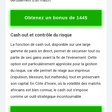
déroulement d’un match.
Obtenez un bonus de 144$
Cash out et contrôle du risque
La fonction de cash out, disponible sur une large
gamme de paris en direct, permet de sécuriser tout ou
partie de ses gains avant la fin de l’événement. Cette
option est particulièrement appréciée pour la gestion
du risque, car elle permet de réagir aux imprévus
(expulsion, blessure, but inattendu), tout en préservant
son capital. En Côte d’Ivoire, où la volatilité des matchs
africains est bien connue, le cash out s’impose
comme un outil stratégique incontournable.