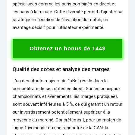
spécialisées comme les paris combinés en direct et
les paris à la minute. Cette diversité permet d’ajuster sa
stratégie en fonction de l’évolution du match, un
avantage décisif pour l’utilisateur expérimenté.
Obtenez un bonus de 144$
Qualité des cotes et analyse des marges
L’un des atouts majeurs de 1xBet réside dans la
compétitivité de ses cotes en direct. Sur les principaux
championnats et événements, les marges pratiquées
sont souvent inférieures à 5 %, ce qui garantit un retour
sur investissement potentiellement supérieur à la
moyenne du marché. Concrètement, pour un match de
Ligue 1 ivoirienne ou une rencontre de la CAN, la